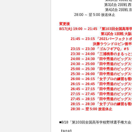
第3試合 2回戦 西日本短大付
第4試合 2回戦 京都国際（
28:00 ～ 翌 5:00 放送休止
変更後
8/17(火) 19:00 ～ 21:45 「第103回
第1試合 1回戦 大阪桐蔭（大
21:45 ～ 23:15 「2021パーフェクト
決勝ラウンドロビン後半戦 @
23:15 ～ 23:30 「ゴルフギアQ」＃5
23:30 ～ 24:00 「三浦桃香のまるっ
24:00 ～ 24:30 「田中秀道のビッグ
24:30 ～ 25:00 「田中秀道のビッグ
25:00 ～ 25:30 「田中秀道のビッグ
25:30 ～ 26:00 「田中秀道のビッグ
26:00 ～ 26:15 「女子プロの練習を
26:15 ～ 26:45 「田中秀道のビッグス
26:45 ～ 27:15 「田中秀道のビッグス
27:15 ～ 27:45 「田中秀道のビッグス
27:45 ～ 28:15 「田中秀道のビッグス
28:15 ～ 28:30 「女子プロの練習を
28:30 ～ 翌 5:00 放送休止
■8/18「第103回全国高等学校野球選手権
【8/18】