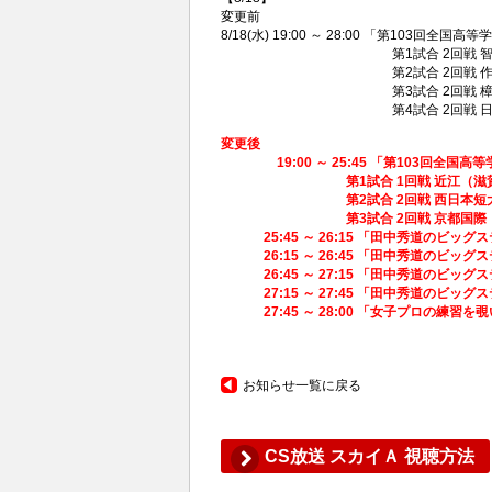
変更前
8/18(水) 19:00 ～ 28:00 「第103回
第1試合 2回戦 智弁和歌山（
第2試合 2回戦 作新学院（
第3試合 2回戦 樟南（鹿児
第4試合 2回戦 日本文理（
変更後
19:00 ～ 25:45 「第103回全国高
第1試合 1回戦 近江（滋賀）-
第2試合 2回戦 西日本短大付（福
第3試合 2回戦 京都国際（京都
25:45 ～ 26:15 「田中秀道のビッグ
26:15 ～ 26:45 「田中秀道のビッグ
26:45 ～ 27:15 「田中秀道のビッグ
27:15 ～ 27:45 「田中秀道のビッグ
27:45 ～ 28:00 「女子プロの練習を
お知らせ一覧に戻る
CS放送 スカイＡ 視聴方法