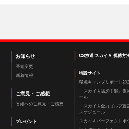
CS放送 スカイＡ 視聴方
お知らせ
番組変更
特設サイト
新着情報
猛虎キャンプリポート202
「スカイＡ猛虎中継」阪神
ご意見・ご感想
ール
番組へのご意見・ご感想
「スカイＡ全力ゴルフ宣言
スケジュール
スカイＡパーフェクトボウ
プレゼント