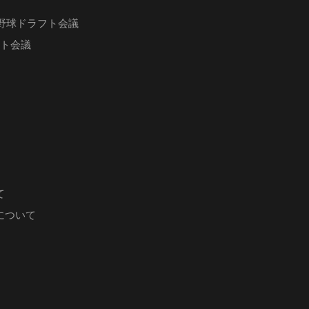
ロ野球ドラフト会議
フト会議
て
について