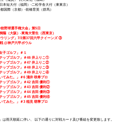
（福岡）-二松学舎大付（東東京）
京都）-前橋育英（群馬）
全国高等学校野球選手権大会」第5日
阪）-東海大菅生（西東京）
ボウリング」7/3第37回六甲クイーンズ ③
神戸六甲ボウル
と女子ゴルフ」＃１
ステップゴルフ」＃46 井上りこ①
ステップゴルフ」＃47 井上りこ②
ステップゴルフ」＃48 井上りこ③
ステップゴルフ」＃49 井上りこ④
覗いてみた。」＃6 淺井 咲希プロ
テップゴルフ」＃42 吉田 優利①
テップゴルフ」＃43 吉田 優利②
テップゴルフ」＃44 吉田 優利③
テップゴルフ」＃45 吉田 優利④
覗いてみた。」＃3 稲見 萌寧プロ
大会」は雨天順延に伴い、 以下の通りに対戦カード及び番組を変更致します。