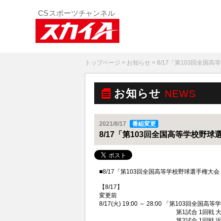
トップページ
>
お知らせ
> 8/17「第103回全
お知らせ
NEWS
2021/8/17
番組変更
8/17「第103回全国高等学校野
■8/17「第103回全国高等学校野球選手権
【8/17】
変更前
8/17(火) 19:00 ～ 28:00 「第103回
第1試合 1回戦 大阪桐蔭（大
第2試合 1回戦 近江（滋賀