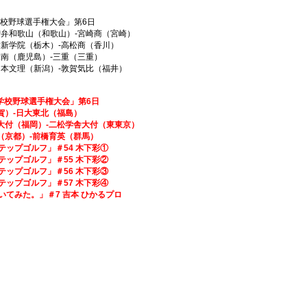
全国高等学校野球選手権大会」第6日
和歌山）-宮崎商（宮崎）
栃木）-高松商（香川）
島）-三重（三重）
新潟）-敦賀気比（福井）
等学校野球選手権大会」第6日
日大東北（福島）
岡）-二松学舎大付（東東京）
）-前橋育英（群馬）
ステップゴルフ」＃54 木下彩①
ステップゴルフ」＃55 木下彩②
ステップゴルフ」＃56 木下彩③
ステップゴルフ」＃57 木下彩④
覗いてみた。」＃7 吉本 ひかるプロ