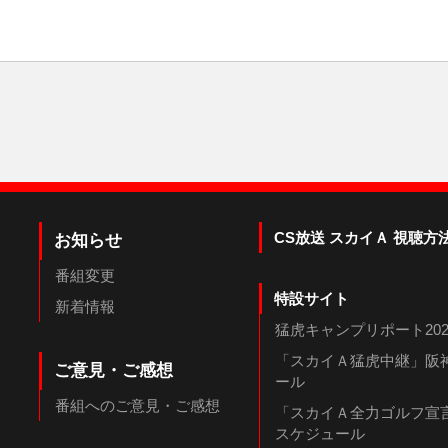
CS放送 スカイＡ 視聴方
お知らせ
番組変更
特設サイト
新着情報
猛虎キャンプリポート202
「スカイＡ猛虎中継」阪神
ご意見・ご感想
ール
番組へのご意見・ご感想
「スカイＡ全力ゴルフ宣言
スケジュール