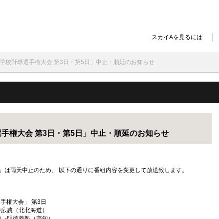
スカイAを見るには
国高等学校野球選手権大会 第3日・第5日」中止・順延のお知らせ
球選手権大会 第3日・第5日」中止・順延のお知らせ
大会」は雨天中止のため、 以下の通りに番組内容を変更して放送致します。
球選手権大会」 第3日
広農（北北海道）
-明徳義塾（高知）