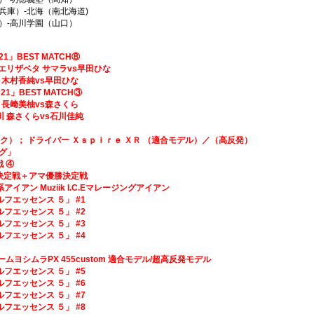
）-北海（南北海道)
-高川学園（山口）
2021」BEST MATCH⑧
生命 エリザベタ サマラvs早田ひな
木村香純vs早田ひな
-2021」BEST MATCH③
長﨑美柚vs森さくら
 森さくらvs石川佳純
ジーク）； ドライバー Ｘｓｐｉｒｅ ＸＲ （適合モデル）／（高反発）
ング」
 ④
戦＋アマ優勝決定戦
イアン Muziik I.C.Eマレージングアイアン
フエッセンス ５」 #1
ゴルフエッセンス ５」 #2
ゴルフエッセンス ５」 #3
ゴルフエッセンス ５」 #4
PX 455custom 適合モデル/超高反発モデル
ゴルフエッセンス ５」 #5
ゴルフエッセンス ５」 #6
ゴルフエッセンス ５」 #7
ゴルフエッセンス ５」 #8