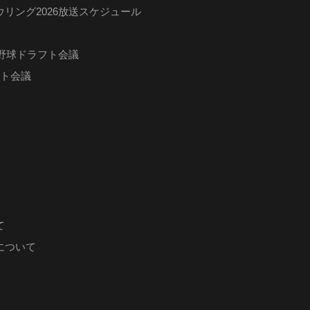
リング2026放送スケジュール
ロ野球ドラフト会議
フト会議
て
について