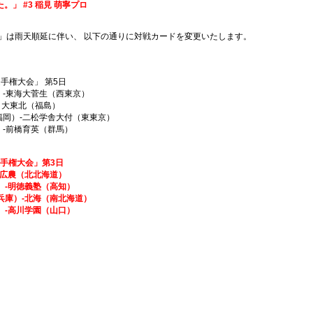
た。」 #3 稲見 萌寧プロ
大会」は雨天順延に伴い、 以下の通りに対戦カードを変更いたします。
球選手権大会」 第5日
東海大菅生（西東京）
-日大東北（福島）
）-二松学舎大付（東東京）
前橋育英（群馬）
球選手権大会」第3日
農（北北海道）
明徳義塾（高知）
）-北海（南北海道）
高川学園（山口）