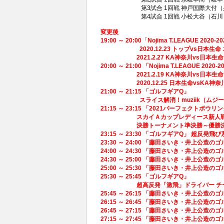
第3試合 1回戦 神戸国際大付（兵庫
第4試合 1回戦 小松大谷（石川）
変更後
19:00 ～ 20:00
「
Nojima T.LEAGUE 2020-
2020.12.23 トップvs日本
2021.2.27 KA神奈川vs日本生命 
20:00 ～ 21:00 「Nojima T.LEAGUE 2020
2021.2.19 KA神奈川vs日本生命 
2020.12.25 日本生命vsKA神奈川
21:00 ～ 21:15 「ゴルフギアQ」 ​
スライス解消！muziik（ム
21:15 ～ 23:15 「2021パーフェクトボウリ
スカイＡカップレディース新人戦
決勝トーナメント準決勝～優勝決定
23:15 ～ 23:30 「ゴルフギアQ」
超反発飛び系ア
23:30 ～ 24:00
「藤田さいき・井上公造のゴル
24:00 ～ 24:30 「藤田さいき・井上公造の
24:30 ～ 25:00 「藤田さいき・井上公造の
25:00 ～ 25:30 「藤田さいき・井上公造の
25:30 ～ 25:45 「ゴルフギアQ」
超高反発「激飛」ドライバー チームヨシムラ
25:45 ～ 26:15 「藤田さいき・井上公造の
26:15 ～ 26:45 「藤田さいき・井上公造の
26:45 ～ 27:15 「藤田さいき・井上公造の
27:15 ～ 27:45 「藤田さいき・井上公造の