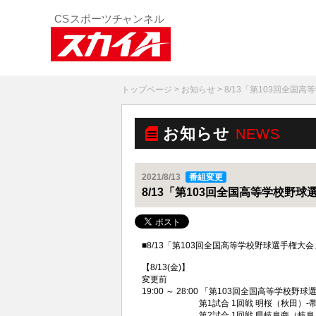
トップページ
>
お知らせ
> 8/13「第103回全
お知らせ
NEWS
2021/8/13
番組変更
8/13「第103回全国高等学校野
■8/13「第103回全国高等学校野球選手権
【8/13(
金
)】
変更前
19:00 ～ 28:00 「第103回全国高等学校野
第1試合 1回戦 明桜（秋田）-帯
第2試合 1回戦 県岐阜商（岐阜）