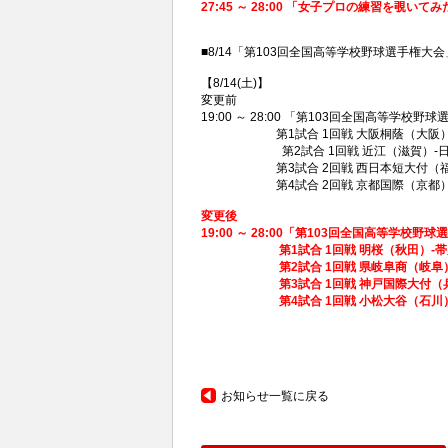
27:45 ～ 28:00 「女子プロの練習を覗いてみ
■8/14「第103回全国高等学校野球選手権
【8/14(
土
)】
変更前
19:00 ～ 28:00 「第103回全国高等学校野
第1試合 1回戦 大阪桐蔭（大阪）-
第2試合 1回戦 近江（滋賀）
第3試合 2回戦 西日本短大付（福岡
第4試合 2回戦 京都国際（京都）-
変更後
19:00 ～ 28:00「第103回全国高等学校野
第1試合 1回戦 明桜（秋田）-帯広
第2試合 1回戦 県岐阜商（岐阜）-
第3試合 1回戦 神戸国際大付（兵庫
第4試合 1回戦 小松大谷（石川）-
お知らせ一覧に戻る