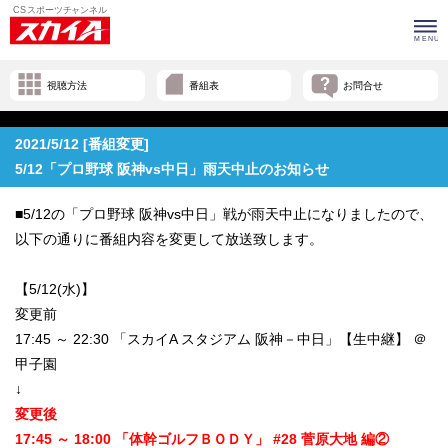
視聴方法
番組表
お問合せ
2021/5/12 [番組変更]
5/12「プロ野球 阪神vs中日」雨天中止のお知らせ
■5/12の「プロ野球 阪神vs中日」戦が雨天中止になりましたので、
以下の通りに番組内容を変更して放送致します。
【5/12(水)】
変更前
17:45 ～ 22:30 「スカイA スタジアム 阪神－中日」【生中継】 ＠
甲子園
↓
変更後
17:45 ～ 18:00 「体幹ゴルフＢＯＤＹ」 #28 菅原大地 編②