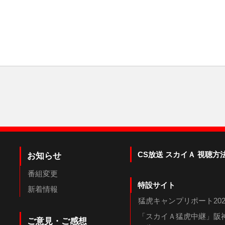
CS放送 スカイＡ 視聴方
お知らせ
番組変更
特設サイト
新着情報
猛虎キャンプリポート202
「スカイＡ猛虎中継」阪神
ご意見・ご感想