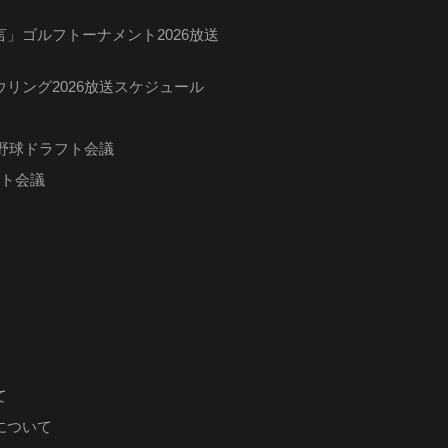
」ゴルフトーナメント2026放送
リング2026放送スケジュール
ロ野球ドラフト会議
フト会議
て
について