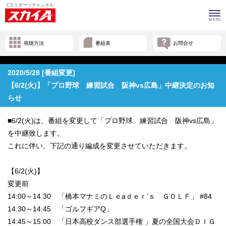
視聴方法
番組表
お問合せ
2020/5/28 [番組変更]
【6/2(火)】「プロ野球 練習試合 阪神vs広島」中継決定のお知
らせ
■6/2(火)は、番組を変更して「プロ野球 練習試合 阪神vs広島」
を中継致します。
これに伴い、下記の通り編成を変更させていただきます。
【6/2(火)】
変更前
14:00～14:30 「橋本マナミのＬｅaｄｅｒ’ｓ ＧＯＬＦ」 #84
14:30～14:45 「ゴルフギアQ」
14:45～15:00 「日本高校ダンス部選手権 」夏の全国大会ＤＩＧ