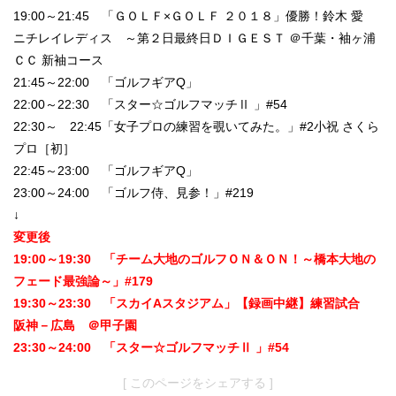
19:00～21:45 「ＧＯＬＦ×ＧＯＬＦ ２０１８」優勝！鈴木 愛
ニチレイレディス ～第２日最終日ＤＩＧＥＳＴ ＠千葉・袖ヶ浦
ＣＣ 新袖コース
21:45～22:00 「ゴルフギアQ」
22:00～22:30 「スター☆ゴルフマッチⅡ 」#54
22:30～ 22:45「女子プロの練習を覗いてみた。」#2小祝 さくら
プロ［初］
22:45～23:00 「ゴルフギアQ」
23:00～24:00 「ゴルフ侍、見参！」#219
↓
変更後
19:00～19:30 「チーム大地のゴルフＯＮ＆ＯＮ！～橋本大地の
フェード最強論～」#179
19:30～23:30 「スカイAスタジアム」【録画中継】練習試合
阪神－広島 ＠甲子園
23:30～24:00 「スター☆ゴルフマッチⅡ 」#54
[ このページをシェアする ]