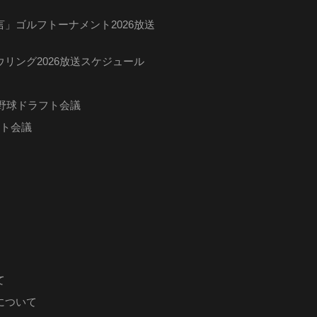
」ゴルフトーナメント2026放送
リング2026放送スケジュール
ロ野球ドラフト会議
フト会議
て
について