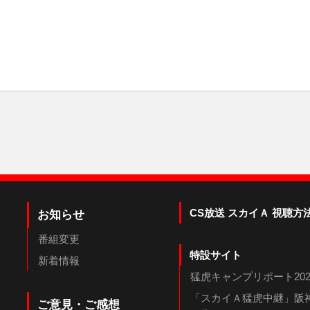
CS放送 スカイＡ 視聴方
お知らせ
番組変更
特設サイト
新着情報
猛虎キャンプリポート202
「スカイＡ猛虎中継」阪神
ご意見・ご感想