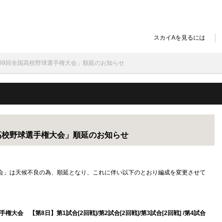
スカイAを見るには
「第99回全国高校野球選手権大会」順延のお知らせ
国高校野球選手権大会」順延のお知らせ
権大会」は天候不良の為、順延となり、これに伴い以下のとおり編成を変更させて
権大会 【第8日】第1試合[2回戦]/第2試合[2回戦]/第3試合[2回戦] /第4試合