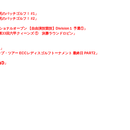
必死のパッチゴルフ！ #1」
必死のパッチゴルフ！ #2」
ナショナルオープン 【自由演技競技】Division１ 予選①」
グ 第33回六甲クィーンズ ① 決勝ラウンドロビン」
1」
ップ・ツアー ECCレディスゴルフトーナメント 最終日 PART2」
ム編③」