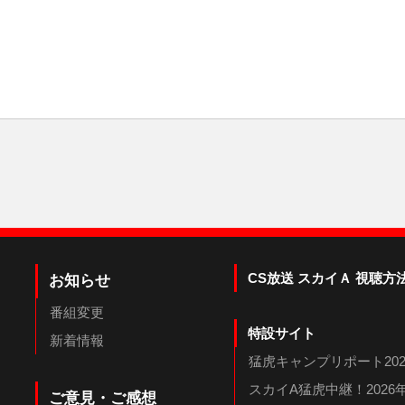
CS放送 スカイＡ 視聴方
お知らせ
番組変更
特設サイト
新着情報
猛虎キャンプリポート202
スカイA猛虎中継！202
ご意見・ご感想