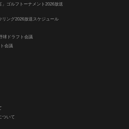
」ゴルフトーナメント2026放送
リング2026放送スケジュール
ロ野球ドラフト会議
フト会議
て
について