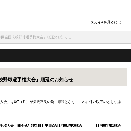
スカイAを見るには
第99回全国高校野球選手権大会」順延のお知らせ
国高校野球選手権大会」順延のお知らせ
権大会」は8/7（月）が天候不良の為、順延となり、これに伴い以下のとおり編
球選手権大会 開会式/【第1日】第1試合[1回戦]/第2試合 [1回戦]/第3試合