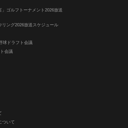
」ゴルフトーナメント2026放送
リング2026放送スケジュール
ロ野球ドラフト会議
フト会議
て
について