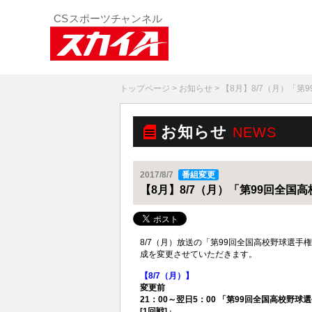
トップページ
>
お知らせ
> 【8月】8/7（月）「
お知らせ
NEWS
2017/8/7
番組変更
【8月】8/7（月）「第99回全
8/7（月）放送の「第99回全国高校野球選手
成を変更させていただきます。
【8/7（月）】
変更前
21：00～翌日5：00 「第99回全国高校野
[1回戦]」