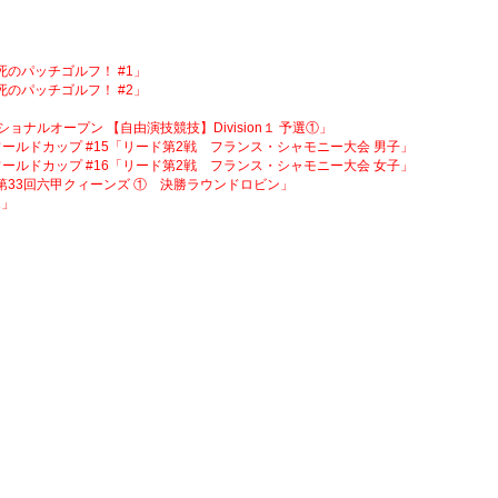
必死のパッチゴルフ！ #1」
必死のパッチゴルフ！ #2」
ナショナルオープン 【自由演技競技】Division１ 予選①」
ミングワールドカップ #15「リード第2戦 フランス・シャモニー大会 男子」
ミングワールドカップ #16「リード第2戦 フランス・シャモニー大会 女子」
グ 第33回六甲クィーンズ ① 決勝ラウンドロビン」
1」