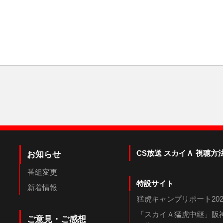
CS放送 スカイＡ 視聴方
お知らせ
番組変更
特設サイト
新着情報
猛虎キャンプリポート202
「スカイＡ猛虎中継」阪神
ご意見・ご感想