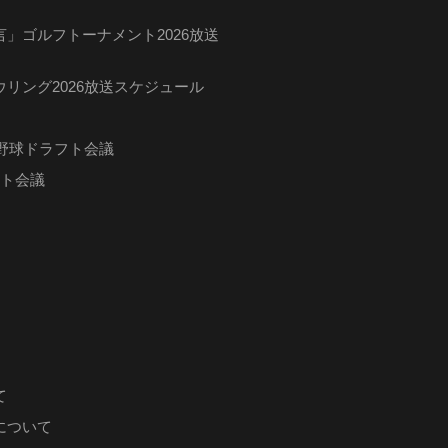
」ゴルフトーナメント2026放送
リング2026放送スケジュール
ロ野球ドラフト会議
フト会議
て
について