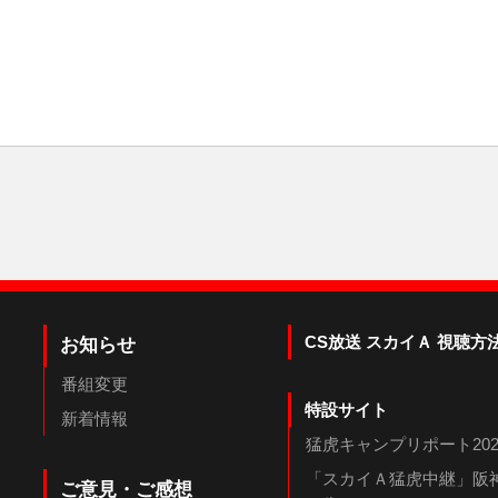
CS放送 スカイＡ 視聴方
お知らせ
番組変更
特設サイト
新着情報
猛虎キャンプリポート202
「スカイＡ猛虎中継」阪神
ご意見・ご感想