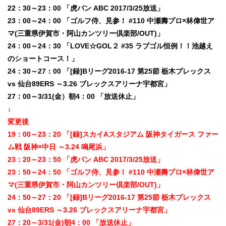
22：30～23：00 「虎バン ABC 2017/3/25放送」
23：00～24：00 「ゴルフ侍、見参！ #110 中瀬壽プロ×林偉世ア
マ(三重県伊賀市・阿山カンツリー倶楽部/OUT)」
24：00～24：30 「LOVE☆GOL２ #35 ラブゴル恒例！！池越え
のショートコース！」
24：30～27：00 「[録]Bリーグ2016-17 第25節 栃木ブレックス
vs 仙台89ERS ～3.26 ブレックスアリーナ宇都宮」
27：00～3/31(金）朝4：00 「放送休止」
↓
変更後
19：00～23：20 「[録]スカイAスタジアム 阪神タイガース ファー
ム戦 阪神×中日 ～3.24 鳴尾浜」
23：20～23：50 「虎バン ABC 2017/3/25放送」
23：50～24：50 「ゴルフ侍、見参！ #110 中瀬壽プロ×林偉世ア
マ(三重県伊賀市・阿山カンツリー倶楽部/OUT)」
24：50～27：20 「[録]Bリーグ2016-17 第25節 栃木ブレックス
vs 仙台89ERS ～3.26 ブレックスアリーナ宇都宮」
27：20～3/31(金)朝4：00 「放送休止」