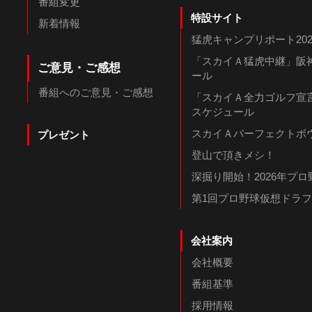
番組変更
特設サイト
新着情報
猛虎キャンプリポート202
「スカイＡ猛虎中継」阪神
ご意見・ご感想
ール
番組へのご意見・ご感想
「スカイＡ全力ゴルフ宣言
スケジュール
スカイＡパーフェクトボウ
プレゼント
登山で頂きメシ！
深掘り開始！2026年プ
第1回プロ野球仮想ドラ
会社案内
会社概要
番組基準
採用情報