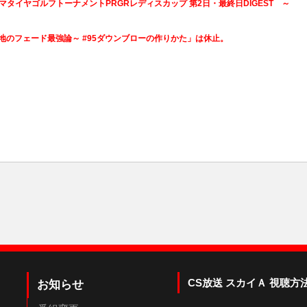
17ヨコハマタイヤゴルフトーナメントPRGRレディスカップ 第2日・最終日DIGEST ～
地のフェード最強論～ #95ダウンブローの作りかた」は休止。
CS放送 スカイＡ 視聴方
お知らせ