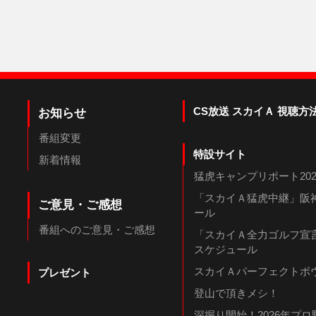
CS放送 スカイＡ 視聴方
お知らせ
番組変更
特設サイト
新着情報
猛虎キャンプリポート202
「スカイＡ猛虎中継」阪神
ご意見・ご感想
ール
番組へのご意見・ご感想
「スカイＡ全力ゴルフ宣言
スケジュール
スカイＡパーフェクトボウ
プレゼント
登山で頂きメシ！
深掘り開始！2026年プ