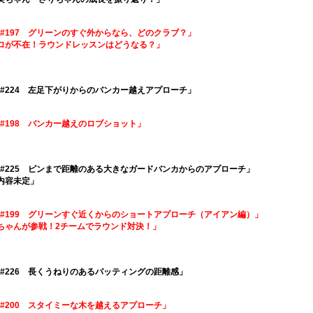
OLF #197 グリーンのすぐ外からなら、どのクラブ？」
7 プロが不在！ラウンドレッスンはどうなる？」
OLF #224 左足下がりからのバンカー越えアプローチ」
LF #198 バンカー越えのロブショット」
OLF #225 ピンまで距離のある大きなガードバンカからのアプローチ」
※内容未定」
OLF #199 グリーンすぐ近くからのショートアプローチ（アイアン編）」
8 碧ちゃんが参戦！2チームでラウンド対決！」
OLF #226 長くうねりのあるパッティングの距離感」
LF #200 スタイミーな木を越えるアプローチ」