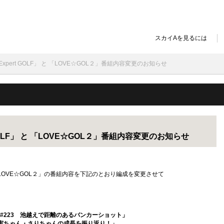
スカイAを見るには
xpert GOLF」 と 「LOVE☆GOL２」番組内容変更のお知らせ
GOLF」 と 「LOVE☆GOL２」番組内容変更のお知らせ
と「LOVE☆GOL２」の番組内容を下記のとおり編成を変更させて
LF #223 池越えで距離のあるバンカーショット」
0 郁実ちゃん・さりちゃんの成長を振り返り！」