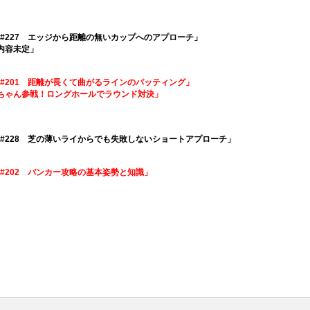
OLF #227 エッジから距離の無いカップへのアプローチ」
※内容未定」
OLF #201 距離が長くて曲がるラインのパッティング」
9 碧ちゃん参戦！ロングホールでラウンド対決」
OLF #228 芝の薄いライからでも失敗しないショートアプローチ」
LF #202 バンカー攻略の基本姿勢と知識」