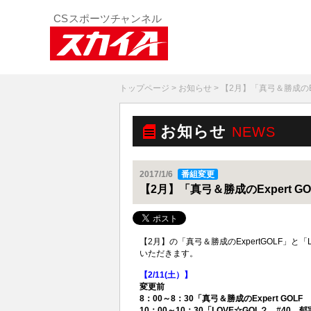
トップページ
>
お知らせ
> 【2月】「真弓＆勝成のE
お知らせ
NEWS
2017/1/6
番組変更
【2月】「真弓＆勝成のExpert 
【2月】の「真弓＆勝成のExpertGOLF」
いただきます。
【2/11(土）】
変更前
8：00～8：30「真弓＆勝成のExpert GO
10：00～10：30「LOVE☆GOL２ #4