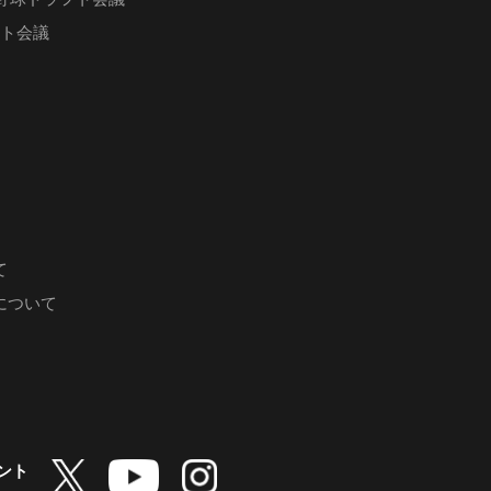
フト会議
て
について
ント