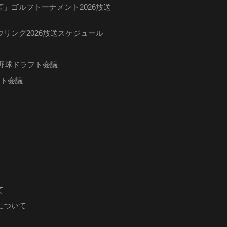
」ゴルフトーナメント2026放送
リング2026放送スケジュール
ロ野球ドラフト会議
フト会議
て
について