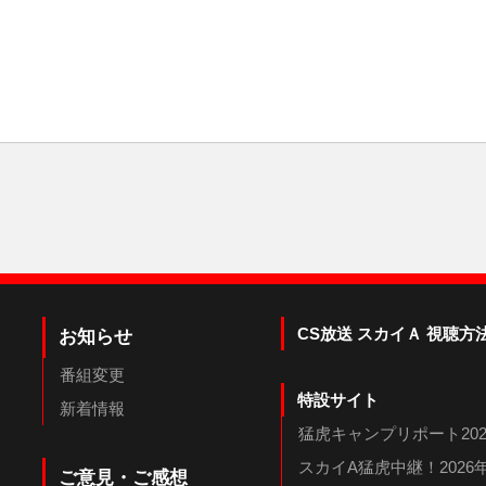
CS放送 スカイＡ 視聴方
お知らせ
番組変更
特設サイト
新着情報
猛虎キャンプリポート202
スカイA猛虎中継！202
ご意見・ご感想