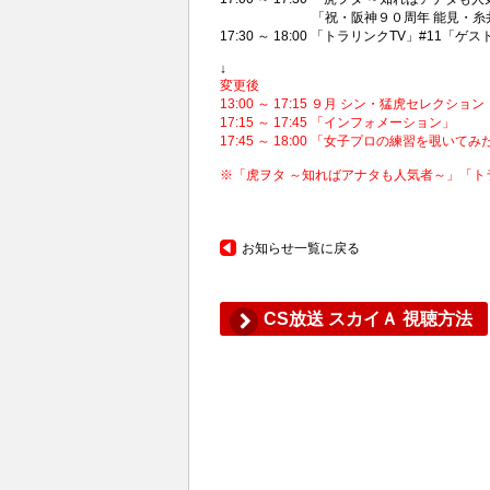
「祝・阪神９０周年 能見・糸井がぶ
17:30 ～ 18:00 「トラリンクTV」#11「
↓
変更後
13:00 ～ 17:15 ９月 シン・猛虎セレクシ
17:15 ～ 17:45 「インフォメーション」
17:45 ～ 18:00 「女子プロの練習を覗いて
※「虎ヲタ ～知ればアナタも人気者～」「ト
お知らせ一覧に戻る
CS放送 スカイＡ 視聴方法