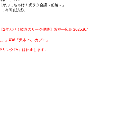
っちゃけ！虎ヲタ会議～前編～」
ゲスト：今岡真訪①」
ョン 【2年ぶり！歓喜のリーグ優勝】阪神―広島 2025.9.7
みた。」#36「天本 ハルカプロ」
ラリンクTV」は休止します。