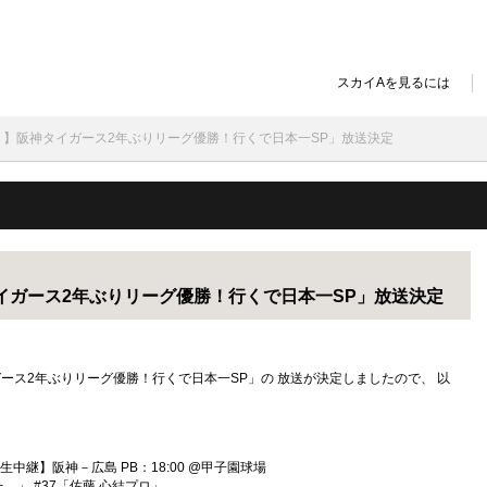
スカイAを見るには
特番！】阪神タイガース2年ぶりリーグ優勝！行くで日本一SP」放送決定
神タイガース2年ぶりリーグ優勝！行くで日本一SP」放送決定
イガース2年ぶりリーグ優勝！行くで日本一SP」の 放送が決定しましたので、 以
ム 【生中継】阪神－広島 PB：18:00 @甲子園球場
みた。」 #37「佐藤 心結プロ」