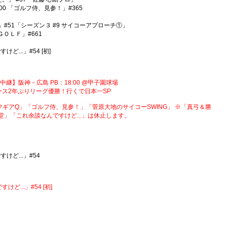
 24:00 「ゴルフ侍、見参！」#365
ING」#51「シーズン３ #9 サイコーアプローチ①」
 ＧＯＬＦ」#661
けど...」#54 [初]
ム 【生中継】阪神－広島 PB：18:00 @甲子園球場
タイガース2年ぶりリーグ優勝！行くで日本一SP
ギアQ」「ゴルフ侍、見参！」「菅原大地のサイコーSWING」 ※「真弓＆勝
」「これ余談なんですけど...」は休止します。
すけど...」#54
すけど...」#54 [初]