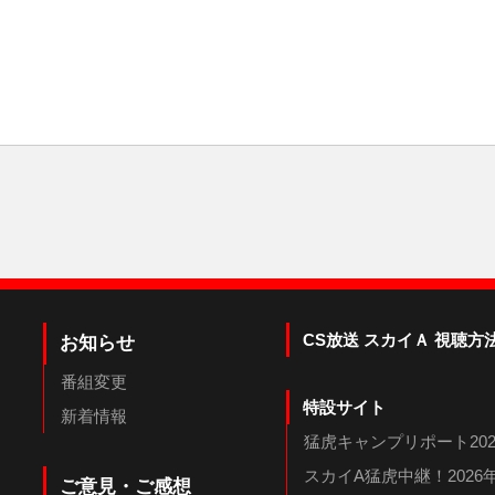
CS放送 スカイＡ 視聴方
お知らせ
番組変更
特設サイト
新着情報
猛虎キャンプリポート202
スカイA猛虎中継！202
ご意見・ご感想