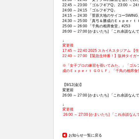
22:45 ～ 23:00 「ゴルフギアQ」 23:00 ～
24:00 ～ 24:15 「ゴルフギアQ」
24:15 ～ 24:30 「菅原大地のサイコーSW
24:30 ～ 25:00 「真弓＆勝成のＥｘｐｅｒｔ
25:00 ～ 26:00 「千鳥の相席食堂」#253
26:00 ～ 27:00 [かまいたち] 「これ余談なんです
↓
変更後
17:45 ～ 22:40 2025 スカイA スタジア
22:40 ～ 27:00 【緊急生特番！】阪神
※「女子プロの練習を覗いてみた。」「ゴルフ
成のＥｘｐｅｒｔ ＧＯＬＦ」「千鳥の相席食堂
【9/12(金)】
変更前
26:00 ～ 27:00 [かまいたち] 「これ余談なんで
↓
変更後
26:00 ～ 27:00 [かまいたち] 「これ余談なんで
お知らせ一覧に戻る