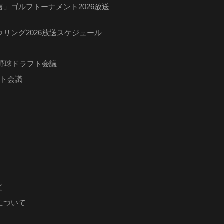
」ゴルフトーナメント2026放送
リング2026放送スケジュール
ロ野球ドラフト会議
フト会議
て
について