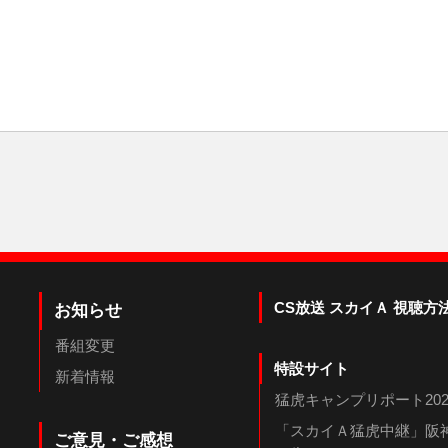
CS放送 スカイＡ 視聴方
お知らせ
番組変更
特設サイト
新着情報
猛虎キャンプリポート202
「スカイＡ猛虎中継」阪神
ご意見・ご感想