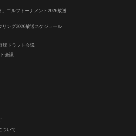
」ゴルフトーナメント2026放送
リング2026放送スケジュール
ロ野球ドラフト会議
フト会議
て
について