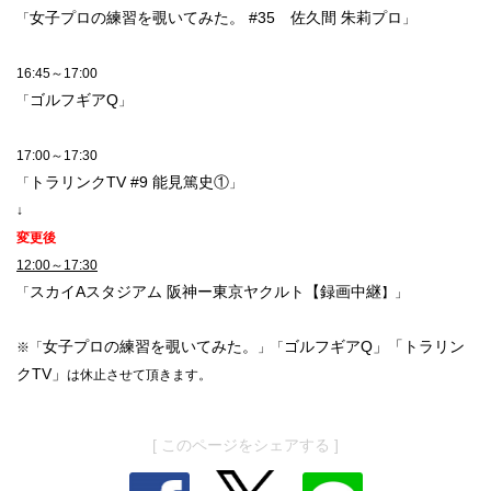
女子プロの練習を覗いてみた。 #35 佐久間 朱莉プロ
「
」
16:45～17:00
ゴルフギアQ
「
」
17:00～17:30
トラリンクTV #9 能見篤史①
「
」
↓
変更後
12:00～17:30
スカイAスタジアム 阪神ー東京ヤクルト【録画中継
「
】」
女子プロの練習を覗いてみた。
ゴルフギアQ」「トラリン
※「
」「
クTV」
は休止させて頂きます。
[ このページをシェアする ]