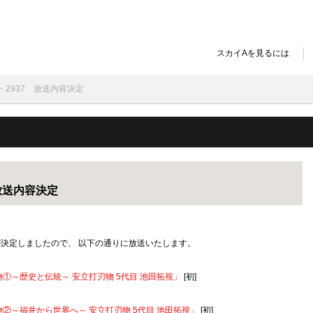
スカイAを見るには
6・2937 放送内容決定
 放送内容決定
内容が決定しましたので、 以下の通りに放送いたします。
①～歴史と伝統～ 安立打刃物 5代目 池田拓視」
[初]
②～福井から世界へ～ 安立打刃物 5代目 池田拓視」
[初]