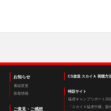
CS放送 スカイＡ 視聴方
お知らせ
番組変更
特設サイト
新着情報
猛虎キャンプリポート202
「スカイＡ猛虎中継」阪神
ご意見・ご感想