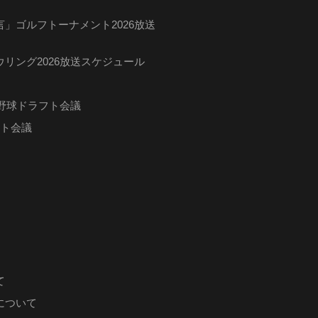
」ゴルフトーナメント2026放送
リング2026放送スケジュール
ロ野球ドラフト会議
フト会議
て
について