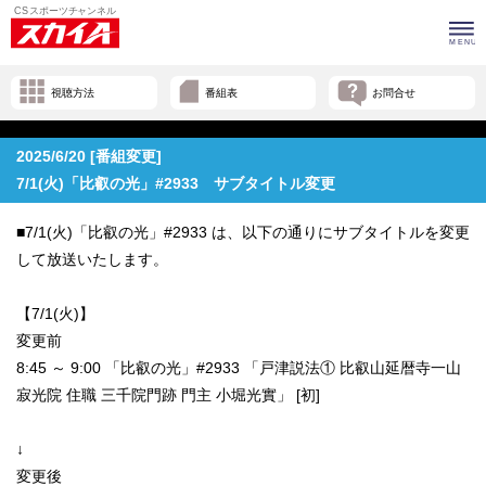
視聴方法
番組表
お問合せ
2025/6/20 [番組変更]
7/1(火)「比叡の光」#2933 サブタイトル変更
■7/1(火)「比叡の光」#2933 は、以下の通りにサブタイトルを変更
して放送いたします。
【7/1(火)】
変更前
8:45 ～ 9:00 「比叡の光」#2933 「戸津説法① 比叡山延暦寺一山
寂光院 住職 三千院門跡 門主 小堀光實」 [初]
↓
変更後