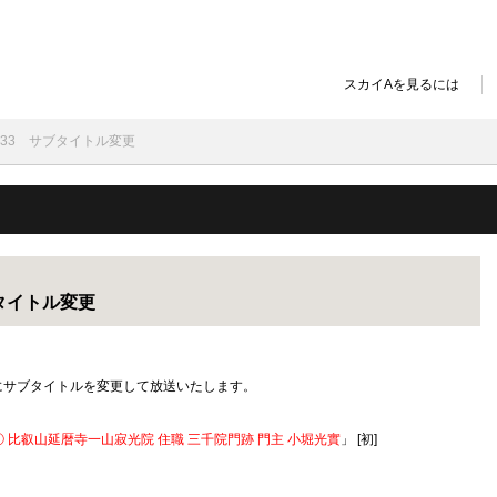
スカイAを見るには
2933 サブタイトル変更
ブタイトル変更
の通りにサブタイトルを変更して放送いたします。
 比叡山延暦寺一山寂光院 住職 三千院門跡 門主 小堀光實
」 [初]