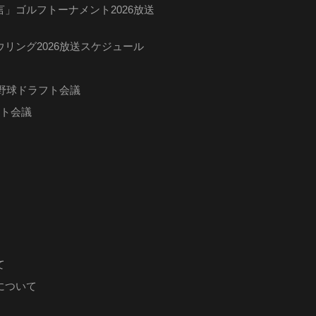
」ゴルフトーナメント2026放送
リング2026放送スケジュール
ロ野球ドラフト会議
フト会議
て
について