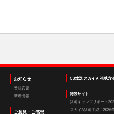
CS放送 スカイＡ 視聴方
お知らせ
番組変更
特設サイト
新着情報
猛虎キャンプリポート202
スカイA猛虎中継！202
ご意見・ご感想