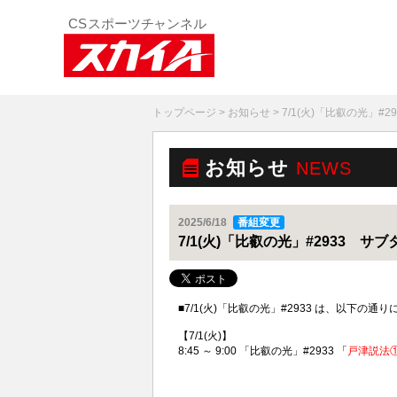
トップページ
>
お知らせ
> 7/1(火)「比叡の光」#
お知らせ
NEWS
2025/6/18
番組変更
7/1(火)「比叡の光」#2933 サ
■7/1(火)「比叡の光」#2933 は、以下
【7/1(火)】
8:45 ～ 9:00 「比叡の光」#2933 「
戸津説法①