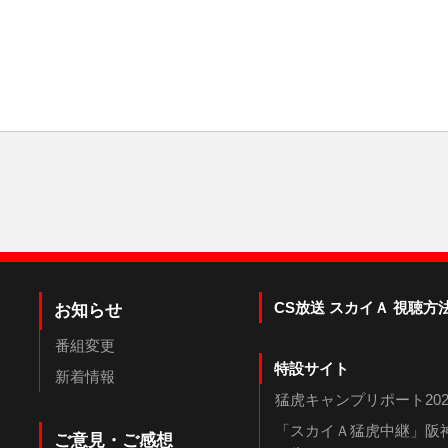
CS放送 スカイＡ 視聴方
お知らせ
番組変更
特設サイト
新着情報
猛虎キャンプリポート202
「スカイＡ猛虎中継」阪神
ご意見・ご感想