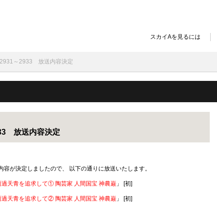
スカイAを見るには
2931～2933 放送内容決定
933 放送内容決定
の放送内容が決定しましたので、 以下の通りに放送いたします。
雨過天青を追求して① 陶芸家 人間国宝 神農巌
」 [初]
雨過天青を追求して② 陶芸家 人間国宝 神農巌
」 [初]