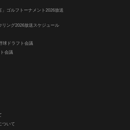
」ゴルフトーナメント2026放送
リング2026放送スケジュール
ロ野球ドラフト会議
フト会議
て
について