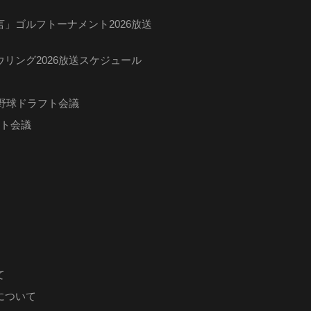
」ゴルフトーナメント2026放送
リング2026放送スケジュール
ロ野球ドラフト会議
フト会議
て
について