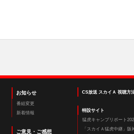
CS放送 スカイＡ 視聴方
お知らせ
番組変更
特設サイト
新着情報
猛虎キャンプリポート202
「スカイＡ猛虎中継」阪神
ご意見・ご感想