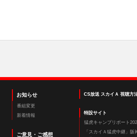
CS放送 スカイＡ 視聴方
お知らせ
番組変更
特設サイト
新着情報
猛虎キャンプリポート202
「スカイＡ猛虎中継」阪神
ご意見・ご感想