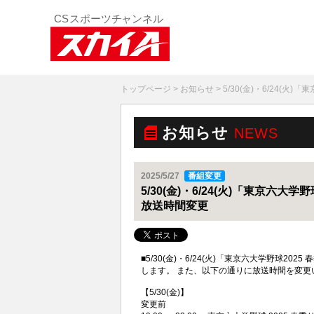
トップページ
>
お知らせ
> 5/30(金)・6/24(
お知らせ
NEWS
2025/5/27
番組変更
5/30(金)・6/24(火)「東京六大
放送時間変更
■5/30(金)・6/24(火)「東京六大学野球2
します。 また、以下の通りに放送時間を変
【5/30(金)】
変更前