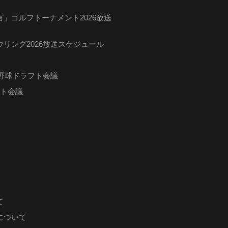
」ゴルフトーナメント2026放送
リング2026放送スケジュール
ロ野球ドラフト会議
フト会議
て
について