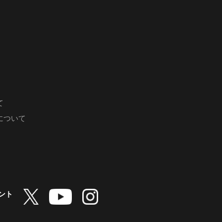
て
について
ント