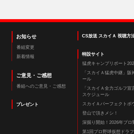
CS放送 スカイＡ 視聴方
お知らせ
番組変更
特設サイト
新着情報
猛虎キャンプリポート202
「スカイＡ猛虎中継」阪神
ご意見・ご感想
ール
番組へのご意見・ご感想
「スカイＡ全力ゴルフ宣言
スケジュール
スカイＡパーフェクトボウ
プレゼント
登山で頂きメシ！
深掘り開始！2026年プ
第1回プロ野球仮想ドラ