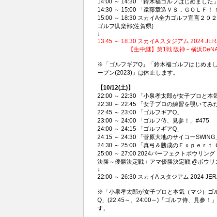
14:00 ～ 14:30 「鈴木福ゴルフはじめました」
14:30 ～ 15:00 「遠藤章造ＶＳ．ＧＯＬＦ
15:00 ～ 18:30 スカイA全力ゴルフ宣
ゴルフ倶楽部(佐賀県)
↓
13:45 ～ 18:30 スカイA スタジアム 20
【生中継】第1戦 阪神－横浜DeNA PB
※「ゴルフギアQ」「鈴木福ゴルフはじめま
ープン(2023)」は休止します。
【10/12(土)】
22:00 ～ 22:30 「小泉孝太郎が女子プ
22:30 ～ 22:45 「女子プロの練習を覗い
22:45 ～ 23:00 「ゴルフギアQ」
23:00 ～ 24:00 「ゴルフ侍、見参！」#475
24:00 ～ 24:15 「ゴルフギアQ」
24:15 ～ 24:30 「菅原大地のサイコーSW
24:30 ～ 25:00 「真弓＆勝成のＥｘｐｅｒ
25:00 ～ 27:00 2024パーフェクトボ
決勝～優勝決定戦＋アマ優勝決定戦 @ボウリング
↓
22:00 ～ 26:30 スカイA スタジアム 20
※「小泉孝太郎が女子プロと本気（マジ）ゴル
Q」(22:45～、24:00～)「ゴルフ侍、見
す。