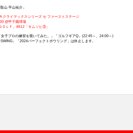
「鷹取山 平山祐介」
24 JERA クライマックスシリーズ セ ファーストステージ
:00 @甲子園球場
ｔ ＧＯＬＦ」#612「キムソヒ③」
)「女子プロの練習を覗いてみた。」「ゴルフギアQ」(22:45～、24:00～)
WING」「2024パーフェクトボウリング」は休止します。