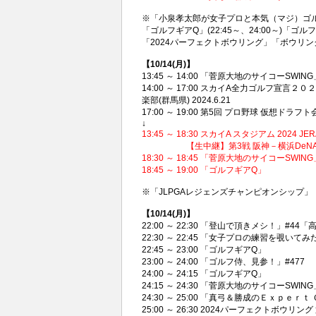
※「小泉孝太郎が女子プロと本気（マジ）ゴル
「ゴルフギアQ」(22:45～、24:00～)「
「2024パーフェクトボウリング」「ボウリング
【10/14(月)】
13:45 ～ 14:00 「菅原大地のサイコーSW
14:00 ～ 17:00 スカイA全力ゴルフ宣言
楽部(群馬県) 2024.6.21
17:00 ～ 19:00 第5回 プロ野球 仮想ドラフト
↓
13:45 ～ 18:30 スカイA スタジアム 20
【生中継】第3戦 阪神－横浜DeNA PB
18:30 ～ 18:45 「菅原大地のサイコーSW
18:45 ～ 19:00 「ゴルフギアQ」
※「JLPGAレジェンズチャンピオンシップ」
【10/14(月)】
22:00 ～ 22:30 「登山で頂きメシ！」#44
22:30 ～ 22:45 「女子プロの練習を覗いて
22:45 ～ 23:00 「ゴルフギアQ」
23:00 ～ 24:00 「ゴルフ侍、見参！」#477
24:00 ～ 24:15 「ゴルフギアQ」
24:15 ～ 24:30 「菅原大地のサイコーSW
24:30 ～ 25:00 「真弓＆勝成のＥｘｐｅｒ
25:00 ～ 26:30 2024パーフェクト