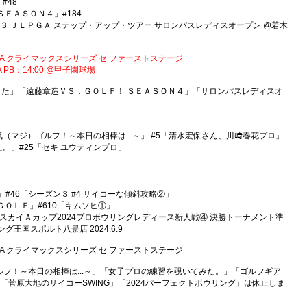
#48
！ ＳＥＡＳＯＮ４」#184
言２０２３ ＪＬＰＧＡ ステップ・アップ・ツアー サロンパスレディスオープン @若木
24 JERA クライマックスシリーズ セ ファーストステージ
：14:00 @甲子園球場
した」「遠藤章造ＶＳ．ＧＯＬＦ！ ＳＥＡＳＯＮ４」「サロンパスレディスオ
ロと本気（マジ）ゴルフ！～本日の相棒は...～」 #5「清水宏保さん、川﨑春花プロ」
てみた。」#25「セキ ユウティンプロ」
ING」#46「シーズン３ #4 サイコーな傾斜攻略②」
ｔ ＧＯＬＦ」#610「キムソヒ①」
ウリング スカイＡカップ2024プロボウリングレディース新人戦④ 決勝トーナメント準
王国スポルト八景店 2024.6.9
24 JERA クライマックスシリーズ セ ファーストステージ
フ！～本日の相棒は...～」「女子プロの練習を覗いてみた。」「ゴルフギア
参！」「菅原大地のサイコーSWING」「2024パーフェクトボウリング」は休止しま