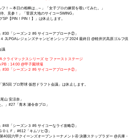
フ！～本日の相棒は...～」「女子プロの練習を覗いてみた。」
ゴルフ侍、見参！」「菅原大地のサイコーSWING」
SP【PIN！PIN！】」は休止します。
ING」#30「シーズン２ #6 サイコーアプローチ②」
２０２４ JLPGAレジェンズチャンピオンシップ 2024 最終日 @軽井沢高原ゴルフ倶
会議
24 JERA クライマックスシリーズ セ ファーストステージ
：14:00 @甲子園球場
ING」#30「シーズン２ #6 サイコーアプローチ②」
「第5回 プロ野球 仮想ドラフト会議」は休止します。
「高尾山 安涼奈」
みた。」#27「青木 瀬令奈プロ」
ING」#48「シーズン３ #6 サイコーなライ攻略②」
ｔ ＧＯＬＦ」#612「キムソヒ③」
ボウリング 第40回六甲クイーンズオープントーナメント④ 決勝ステップラダー @兵庫・