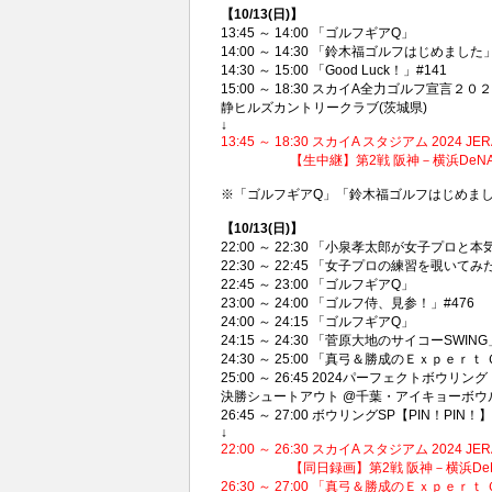
【10/13(日)】
13:45 ～ 14:00 「ゴルフギアQ」
14:00 ～ 14:30 「鈴木福ゴルフはじめました」
14:30 ～ 15:00 「Good Luck！」#141
15:00 ～ 18:30 スカイA全力ゴルフ宣
静ヒルズカントリークラブ(茨城県)
↓
13:45 ～ 18:30 スカイA スタジアム 20
【生中継】第2戦 阪神－横浜DeNA PB
※「ゴルフギアQ」「鈴木福ゴルフはじめました
【10/13(日)】
22:00 ～ 22:30 「小泉孝太郎が女子プ
22:30 ～ 22:45 「女子プロの練習を覗いて
22:45 ～ 23:00 「ゴルフギアQ」
23:00 ～ 24:00 「ゴルフ侍、見参！」#476
24:00 ～ 24:15 「ゴルフギアQ」
24:15 ～ 24:30 「菅原大地のサイコーSW
24:30 ～ 25:00 「真弓＆勝成のＥｘｐｅｒ
25:00 ～ 26:45 2024パーフェクトボ
決勝シュートアウト @千葉・アイキョーボウル 20
26:45 ～ 27:00 ボウリングSP【PIN！P
↓
22:00 ～ 26:30 スカイA スタジアム 20
【同日録画】第2戦 阪神－横浜DeNA P
26:30 ～ 27:00 「真弓＆勝成のＥｘｐｅｒ