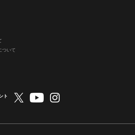
て
について
ント