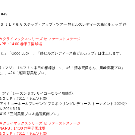
#49
言２０２３ ＪＬＰＧＡ ステップ・アップ・ツアー 静ヒルズレディース森ビルカップ @
24 JERA クライマックスシリーズ セ ファーストステージ
：14:00 @甲子園球場
」「Good Luck！」「静ヒルズレディース森ビルカップ」は休止します。
ロと本気（マジ）ゴルフ！～本日の相棒は...～」 #6「清水宏保さん、川﨑春花プロ」
みた。」#24「尾関 彩美悠プロ」
ING」#47「シーズン３ #5 サイコーなライ攻略①」
ｔ ＧＯＬＦ」#611「キムソヒ②」
ウリング アイキョーホームプレゼンツ プロボウリングレディース トーナメント 2024④
24.6.16
IN！】#19「三浦美里プロ＆越智真南プロ」
24 JERA クライマックスシリーズ セ ファーストステージ
B：14:00 @甲子園球場
ｔ ＧＯＬＦ」#611「キムソヒ②」