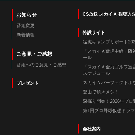
CS放送 スカイＡ 視聴方
お知らせ
番組変更
特設サイト
新着情報
猛虎キャンプリポート202
「スカイＡ猛虎中継」阪神
ご意見・ご感想
ール
番組へのご意見・ご感想
「スカイＡ全力ゴルフ宣言
スケジュール
スカイＡパーフェクトボウ
プレゼント
登山で頂きメシ！
深掘り開始！2026年プ
第1回プロ野球仮想ドラ
会社案内