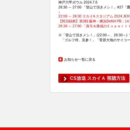
神戸六甲ボウル 2024.7.6
26:30 ～ 27:00 「登山で頂きメシ！」#27
↓
22:00 ～ 26:30 スカイA スタジアム 20
【同日録画】第3戦 阪神－横浜DeNA PB：14
26:30 ～ 27:00 「真弓＆勝成のＥｘｐｅｒ
※「登山で頂きメシ！」(22:00～、26:30～
「ゴルフ侍、見参！」「菅原大地のサイコーS
お知らせ一覧に戻る
CS放送 スカイＡ 視聴方法