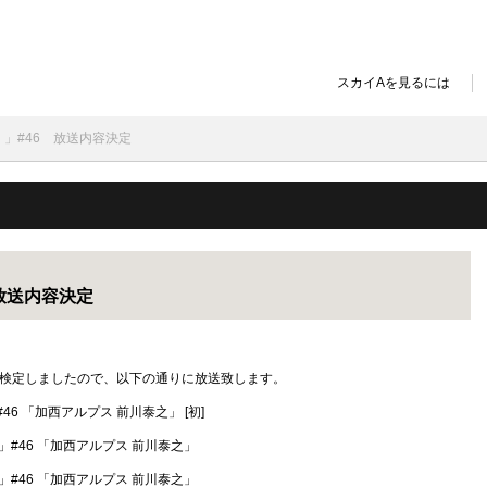
スカイAを見るには
！」#46 放送内容決定
放送内容決定
容が検定しましたので、以下の通りに放送致します。
！」#46 「加西アルプス 前川泰之」 [初]
きメシ！」#46 「加西アルプス 前川泰之」
きメシ！」#46 「加西アルプス 前川泰之」