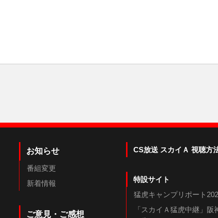
CS放送 スカイＡ 視聴方
お知らせ
番組変更
特設サイト
新着情報
猛虎キャンプリポート202
「スカイＡ猛虎中継」阪神
ご意見・ご感想