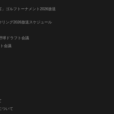
」ゴルフトーナメント2026放送
リング2026放送スケジュール
ロ野球ドラフト会議
フト会議
て
について