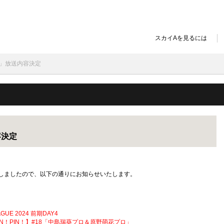
スカイAを見るには
ョン」放送内容決定
容決定
決定しましたので、以下の通りにお知らせいたします。
UE 2024 前期DAY4
N！PIN！】#18「中島瑞葵プロ＆原野萌花プロ」