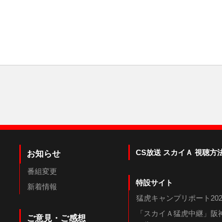
CS放送 スカイＡ 視聴方
お知らせ
番組変更
特設サイト
新着情報
猛虎キャンプリポート202
「スカイＡ猛虎中継」阪神
ご意見・ご感想