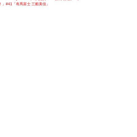
」#41「有馬富士 三船美佳」