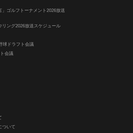
」ゴルフトーナメント2026放送
リング2026放送スケジュール
ロ野球ドラフト会議
フト会議
て
について