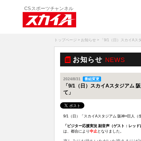
トップページ
>
お知らせ
> 「9/1（日）スカイA
お知らせ
NEWS
2024/8/31
番組変更
「9/1（日）スカイAスタジアム
て」
9/1（日）「スカイAスタジアム 阪神×巨人
「ビジター応援実況 副音声（ゲスト：レッド
は、都合により
中止
となりました。
楽しみにお待ちいただいた皆さまには誠