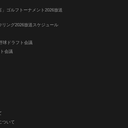
」ゴルフトーナメント2026放送
リング2026放送スケジュール
ロ野球ドラフト会議
フト会議
て
について