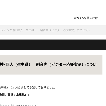
スカイAを見るには
スタジアム 阪神×巨人（生中継） 副音声（ビジター応援実況）について」
 阪神×巨人（生中継） 副音声（ビジター応援実況）につい
（生中継）に」おきまして予定しておりました
吉田、実況：上重聡）」
に申し訳ございませんが.