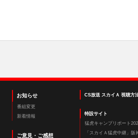
CS放送 スカイＡ 視聴方
お知らせ
番組変更
特設サイト
新着情報
猛虎キャンプリポート202
「スカイＡ猛虎中継」阪神
ご意見・ご感想