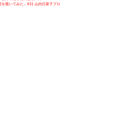
覗いてみた」#31 山内日菜子プロ