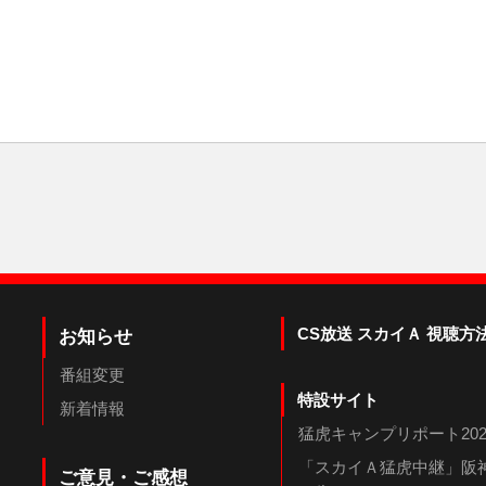
CS放送 スカイＡ 視聴方
お知らせ
番組変更
特設サイト
新着情報
猛虎キャンプリポート202
「スカイＡ猛虎中継」阪神
ご意見・ご感想