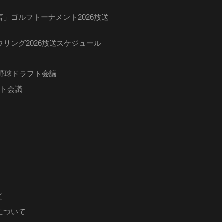
」ゴルフトーナメント2026放送
リング2026放送スケジュール
ロ野球ドラフト会議
フト会議
て
について