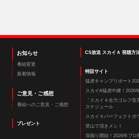
CS放送 スカイＡ 視聴方
お知らせ
番組変更
特設サイト
新着情報
猛虎キャンプリポート202
スカイA猛虎中継！202
ご意見・ご感想
「スカイＡ全力ゴルフ宣言
番組へのご意見・ご感想
スケジュール
スカイＡパーフェクトボウ
プレゼント
登山で頂きメシ！
深掘り開始！2026年プ