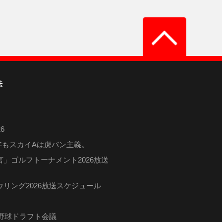
法
6
6年もスカイAは虎バン主義。
」ゴルフトーナメント2026放送
リング2026放送スケジュール
ロ野球ドラフト会議