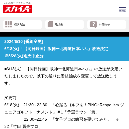
視聴方法
番組表
お問合せ
2024/6/10 [番組変更]
6/18(火)「【同日録画】阪神ー北海道日本ハム」放送決定
※5/28(火)雨天中止分
■6/18(火)「【同日録画】阪神ー北海道日本ハム」の放送が決定い
たしましたので、以下の通りに番組編成を変更して放送致しま
す。
変更前
6/18(火) 21:30∼22:30 「心躍るゴルフを！PING×Respo ism ジ
ュニアゴルフトーナメント」＃1「予選ラウンド篇」
22:30~22:45 「女子プロの練習を覗いてみた。」＃
32「竹田 麗央プロ」