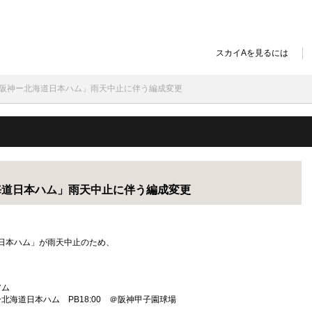
スカイAを見るには
録画】阪神ー北海道日本ハム」雨天中止に伴う編成変更
北海道日本ハム」雨天中止に伴う編成変更
海道日本ハム」が雨天中止のため、
アム
 PB18:00 ＠阪神甲子園球場