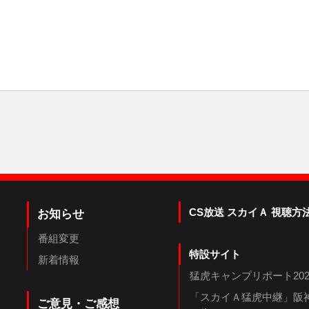
CS放送 スカイＡ 視聴方
お知らせ
番組変更
特設サイト
新着情報
猛虎キャンプリポート202
「スカイＡ猛虎中継」阪神
ご意見・ご感想