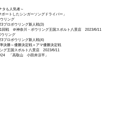
ばアナタも人気者～
たシンガーソングドライバー」
ボウリング
リング新人戦(3)
ボウリング王国スポルト八景店 2023/6/11
ボウリング
リング新人戦(4)
勝決定戦＋アマ優勝決定戦
八景店 2023/6/11
#24 「高取山 小田井涼平」