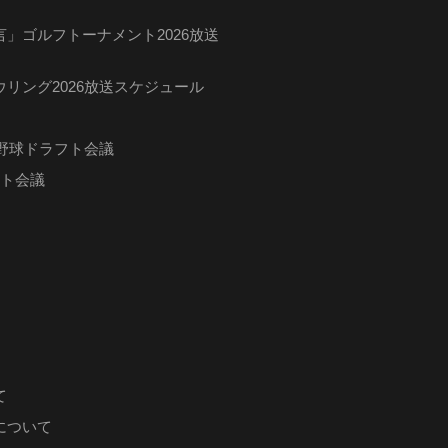
」ゴルフトーナメント2026放送
リング2026放送スケジュール
ロ野球ドラフト会議
フト会議
て
について