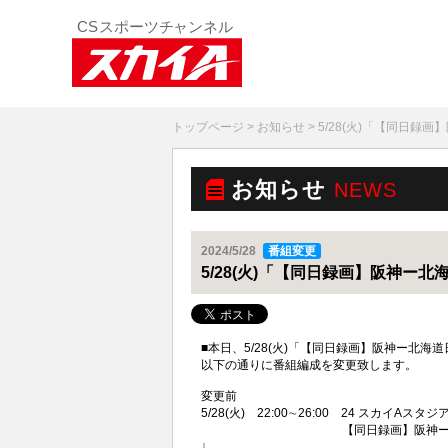
トップページ
>
お知らせ
> 5/28(火)「【同日
お知らせ
NEWS
2024/5/28
番組変更
5/28(火)「【同日録画】阪神ー
■本日、5/28(火)「【同日録画】阪神ー北
以下の通りに番組編成を変更致します。
変更前
5/28(火) 22:00∼26:00 24 スカイAスタジ
【同日録画】阪神ー北海道日本ハム
↓