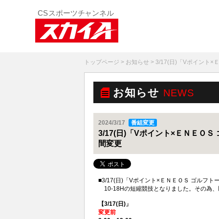
トップページ
>
お知らせ
> 3/17(日)「Vポイ
お知らせ
NEWS
2024/3/17
番組変更
3/17(日)「Vポイント×ＥＮＥ
間変更
■3/17(日)「Vポイント×ＥＮＥＯＳ ゴル
10-18Hの短縮競技となりました。その為
【3/17(日)」
変更前