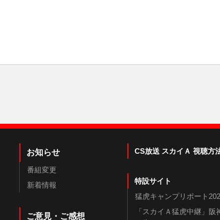
CS放送 スカイＡ 視聴方
お知らせ
番組変更
特設サイト
新着情報
猛虎キャンプリポート202
「スカイＡ猛虎中継」阪神
ご意見・ご感想