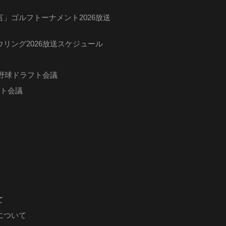
」ゴルフトーナメント2026放送
リング2026放送スケジュール
ロ野球ドラフト会議
フト会議
て
について