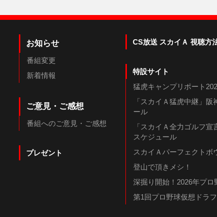
CS放送 スカイＡ 視聴方
お知らせ
番組変更
特設サイト
新着情報
猛虎キャンプリポート202
「スカイＡ猛虎中継」阪神
ご意見・ご感想
ール
番組へのご意見・ご感想
「スカイＡ全力ゴルフ宣言
スケジュール
スカイＡパーフェクトボウ
プレゼント
登山で頂きメシ！
深掘り開始！2026年プ
第1回プロ野球仮想ドラ