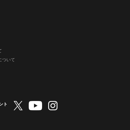
て
について
ント