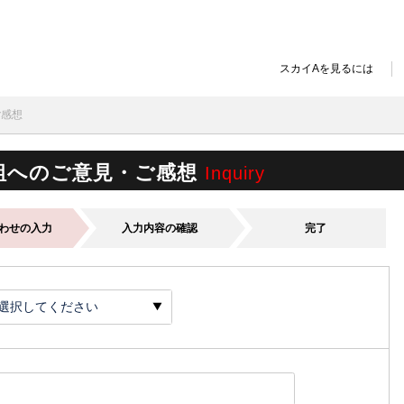
スカイAを見るには
ご感想
組へのご意見・ご感想
Inquiry
わせの入力
入力内容の確認
完了
選択してください