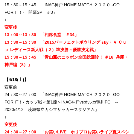
15：30～15：45 「INAC神戸 HOME MATCH ２０２０ -GO
FOR IT！- 開幕SP ＃3」
↓
変更後
13：00～13：30 「相席食堂 ＃34」
13：30～15：30 「2015パーフェクトボウリング sky・Ａ Ｃｕ
ｐ レディース新人戦（２）準決勝～優勝決定戦」
15：30～15：45 「青山薫のニッポン全国総回診！ ＃16 兵庫・
神戸編（8）」
【4/18(土)】
変更前
24：30～27：00 「INAC神戸 HOME MATCH ２０２０ -GO
FOR IT！- カップ戦＜第1節＞INAC神戸vsオルカ鴨川FC ～
2020/4/12 茨城県立カシマサッカースタジアム」
↓
変更後
24：30～27：00 「お笑いLIVE ホリプロお笑いライブ夏スペシ