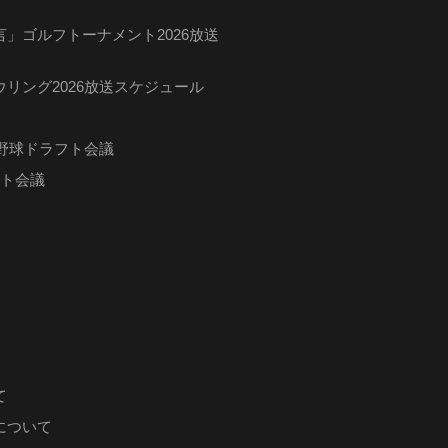
」ゴルフトーナメント2026放送
リング2026放送スケジュール
ロ野球ドラフト会議
フト会議
て
について