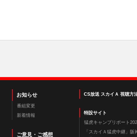
CS放送 スカイＡ 視聴方
お知らせ
番組変更
特設サイト
新着情報
猛虎キャンプリポート202
「スカイＡ猛虎中継」阪神
ご意見・ご感想