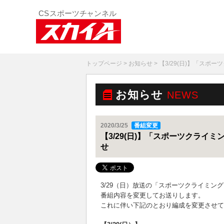
トップページ
>
お知らせ
> 【3/29(日)】「スポー
お知らせ
NEWS
2020/3/25
番組変更
【3/29(日)】「スポーツクライミング
せ
3/29（日）放送の「スポーツクライミング THE
番組内容を変更してお送りします。
これに伴い下記のとおり編成を変更させて