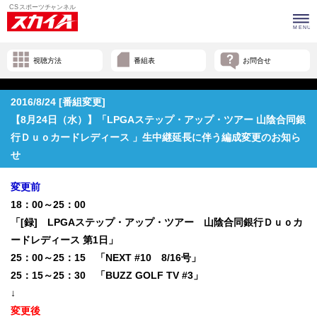
視聴方法
番組表
お問合せ
2016/8/24 [番組変更]
【8月24日（水）】「LPGAステップ・アップ・ツアー 山陰合同銀
行Ｄｕｏカードレディース 」生中継延長に伴う編成変更のお知ら
せ
変更前
18：00～25：00
「[録] LPGAステップ・アップ・ツアー 山陰合同銀行Ｄｕｏカ
ードレディース 第1日」
25：00～25：15 「NEXT #10 8/16号」
25：15～25：30 「BUZZ GOLF TV #3」
↓
変更後