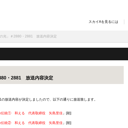
スカイAを見るには
「比叡の光」＃2880・2881 放送内容決定
2880・2881 放送内容決定
80・2881の放送内容が決定しましたので、以下の通りに放送致します。
の伝統① 和える 代表取締役 矢島里佳
」[初]
1
の伝統② 和える 代表取締役 矢島里佳
」[初]