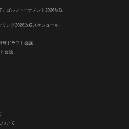
」ゴルフトーナメント2026放送
リング2026放送スケジュール
ロ野球ドラフト会議
フト会議
て
について