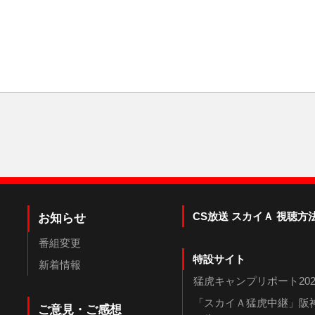
CS放送 スカイＡ 視聴方
お知らせ
番組変更
特設サイト
新着情報
猛虎キャンプリポート202
「スカイＡ猛虎中継」阪神
ご意見・ご感想