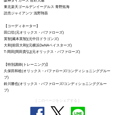
阪神タイガース 佐野大陽
東北楽天ゴールデンイーグルス 青野拓海
読売ジャイアンツ 浅野翔吾
【コーディネーター】
田口壮(元オリックス・バファローズ)
英智[藏本英智](元中日ドラゴンズ)
大和[前田大和](元横浜DeNAベイスターズ)
T-岡田[岡田貴弘](元オリックス・バファローズ)
【特別講師(トレーニング)】
久保田和稔(オリックス・バファローズ/コンディショニンググルー
プ)
鈴川勝也(オリックス・バファローズ/コンディショニンググルー
プ)
[ このページをシェアする ]