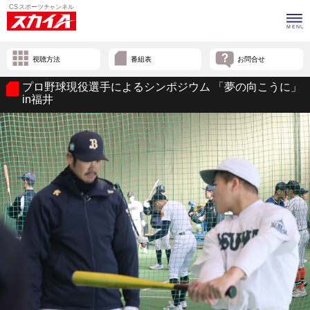
視聴方法
番組表
お問合せ
プロ野球現役選手によるシンポジウム 「夢の向こうに」
in福井