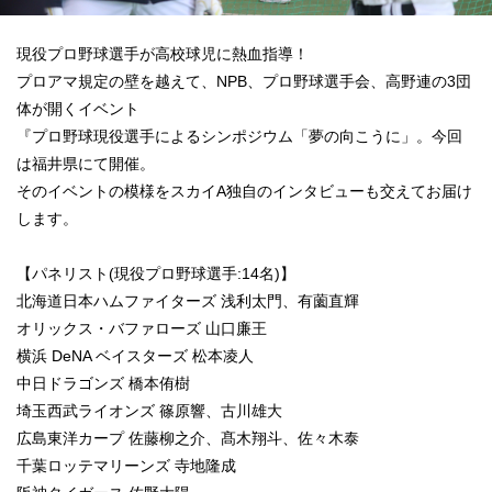
現役プロ野球選手が高校球児に熱血指導！
プロアマ規定の壁を越えて、NPB、プロ野球選手会、高野連の3団
体が開くイベント
『プロ野球現役選手によるシンポジウム「夢の向こうに」。今回
は福井県にて開催。
そのイベントの模様をスカイA独自のインタビューも交えてお届け
します。
【パネリスト(現役プロ野球選手:14名)】
北海道日本ハムファイターズ 浅利太門、有薗直輝
オリックス・バファローズ 山口廉王
横浜 DeNA ベイスターズ 松本凌人
中日ドラゴンズ 橋本侑樹
埼玉西武ライオンズ 篠原響、古川雄大
広島東洋カープ 佐藤柳之介、髙木翔斗、佐々木泰
千葉ロッテマリーンズ 寺地隆成