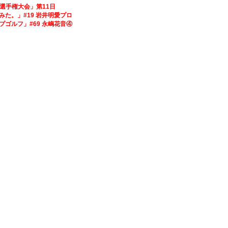
野球選手権大会」第11日
いてみた。」#19 岩井明愛プロ
テップゴルフ」#69 永嶋花音④