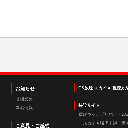
CS放送 スカイＡ 視聴方
お知らせ
番組変更
特設サイト
新着情報
猛虎キャンプリポート202
「スカイＡ猛虎中継」阪神
ご意見・ご感想