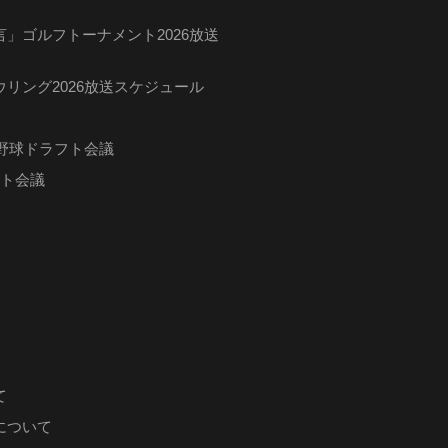
」ゴルフトーナメント2026放送
リング2026放送スケジュール
ロ野球ドラフト会議
フト会議
て
について