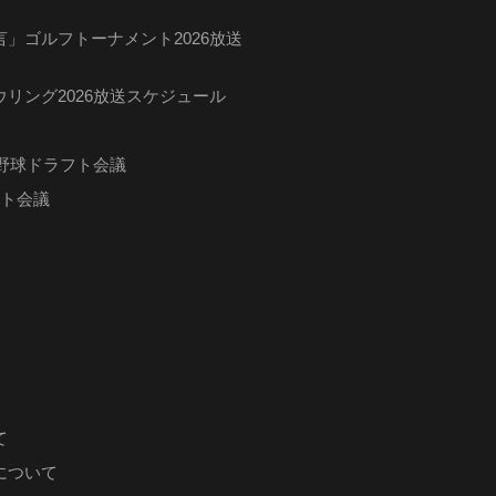
」ゴルフトーナメント2026放送
リング2026放送スケジュール
ロ野球ドラフト会議
フト会議
て
について