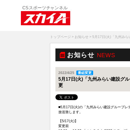
トップページ
>
お知らせ
> 5月17日(火)「九州
お知らせ
NEWS
2022/4/25
番組変更
5月17日(火)「九州みらい建設グ
更
■5月17日(火)の「九州みらい建設グループレ
放送致します。
【5/17(火)】
変更前