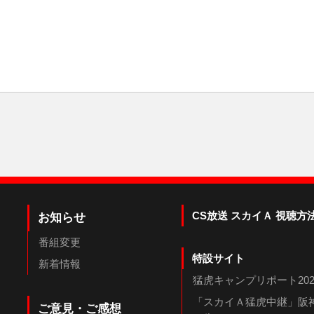
CS放送 スカイＡ 視聴方
お知らせ
番組変更
特設サイト
新着情報
猛虎キャンプリポート202
「スカイＡ猛虎中継」阪神
ご意見・ご感想