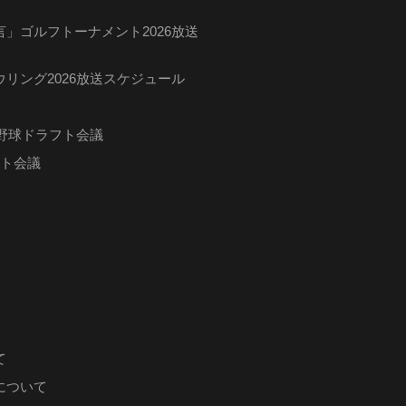
」ゴルフトーナメント2026放送
リング2026放送スケジュール
ロ野球ドラフト会議
フト会議
て
について