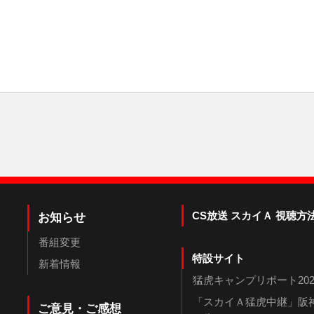
CS放送 スカイＡ 視聴方
お知らせ
番組変更
特設サイト
新着情報
猛虎キャンプリポート202
「スカイＡ猛虎中継」阪神
ご意見・ご感想