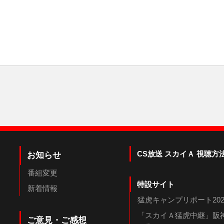
CS放送 スカイＡ 視聴方
お知らせ
番組変更
特設サイト
新着情報
猛虎キャンプリポート202
「スカイＡ猛虎中継」阪神
ご意見・ご感想