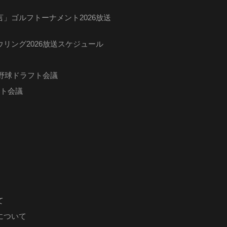
」ゴルフトーナメント2026放送
リング2026放送スケジュール
ロ野球ドラフト会議
フト会議
て
について