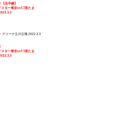
2022 【生中継】
東京vsT.T彩たま
.3.3
川立飛 2022.3.3
2
東京vsT.T彩たま
.3.3