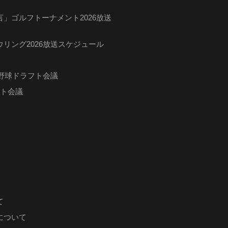
」ゴルフトーナメント2026放送
リング2026放送スケジュール
ロ野球ドラフト会議
フト会議
て
について