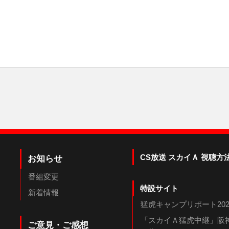
CS放送 スカイＡ 視聴方
お知らせ
番組変更
特設サイト
新着情報
猛虎キャンプリポート202
「スカイＡ猛虎中継」阪神
ご意見・ご感想