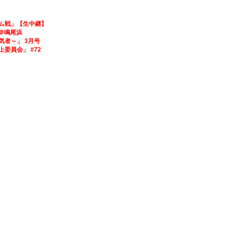
ファーム戦」【生中継】
鳴尾浜
人気者～」 3月号
向上委員会」 #72