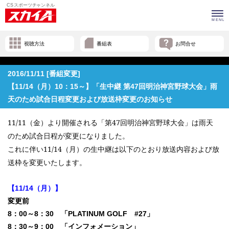
視聴方法
番組表
お問合せ
2016/11/11 [番組変更]
【11/14（月）10：15～】「生中継 第47回明治神宮野球大会」雨
天のため試合日程変更および放送枠変更のお知らせ
11/11
（金）より開催される「第
47
回明治神宮野球大会」は雨天
のため試合日程が変更になりました。
これに伴い
11/14
（月）の生中継は以下のとおり放送内容および放
送枠を変更いたします。
【11/14（月）】
変更前
8：00～8：30 「PLATINUM GOLF #27」
8：30～9：00 「インフォメーション」