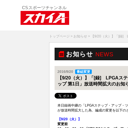
トップページ
>
お知らせ
> 【9/20（火）】「[
お知らせ
NEWS
2016/9/20
番組変更
【9/20（火）】「[録] LPG
ップ 第1日」放送時間拡大のお知
本日録画中継の「LPGAステップ・アップ・
が放送時間拡大した為、編成の変更を以下の
【9/20（火）】
変更前