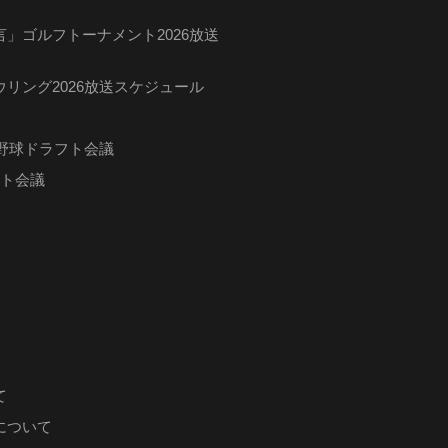
」ゴルフトーナメント2026放送
リング2026放送スケジュール
ロ野球ドラフト会議
フト会議
て
について