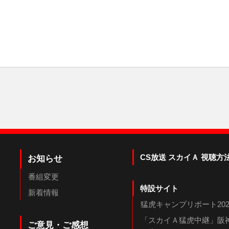
CS放送 スカイＡ 視聴方
お知らせ
番組変更
特設サイト
新着情報
猛虎キャンプリポート202
「スカイＡ猛虎中継」阪神
ご意見・ご感想