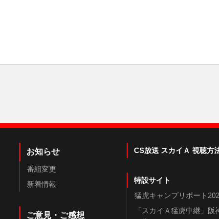
CS放送 スカイＡ 視聴方
お知らせ
番組変更
特設サイト
新着情報
猛虎キャンプリポート202
「スカイＡ猛虎中継」阪神
ご意見・ご感想