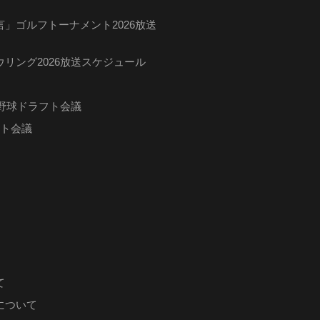
」ゴルフトーナメント2026放送
リング2026放送スケジュール
ロ野球ドラフト会議
フト会議
て
について