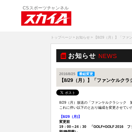
トップページ
>
お知らせ
> 【8/29（月）】「
お知らせ
NEWS
2016/8/25
番組変更
【8/29（月）】「ファンケルク
8/29（月）放送の「ファンケルクラシック
これに伴い以下のとおり編成を変更させてい
【8/29（月)】
変更前
19：00～24：30 「GOLF×GOLF 20
部(静岡県)」