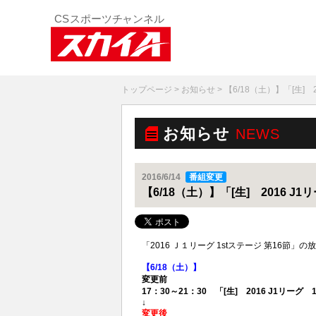
トップページ
>
お知らせ
> 【6/18（土）】「[生]
お知らせ
NEWS
2016/6/14
番組変更
【6/18（土）】「[生] 2016 
「2016 Ｊ１リーグ 1stステージ 第16
【6/18（土）】
変更前
17：30～21：30 「[生] 2016 J1リーグ
↓
変更後