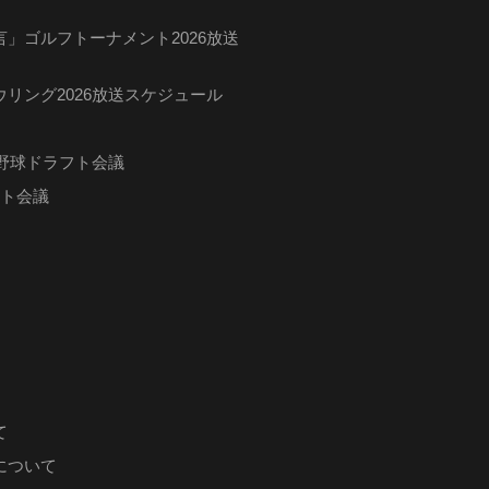
」ゴルフトーナメント2026放送
リング2026放送スケジュール
ロ野球ドラフト会議
フト会議
て
について