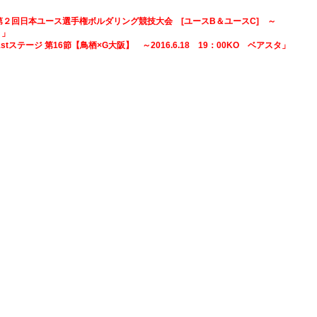
グ 第２回日本ユース選手権ボルダリング競技大会 [ユースB＆ユースC] ～
）」
 1stステージ 第16節【鳥栖×G大阪】 ～2016.6.18 19：00KO ベアスタ」