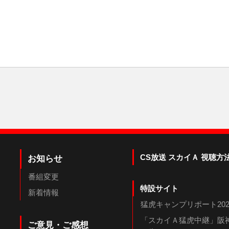
CS放送 スカイＡ 視聴方
お知らせ
番組変更
特設サイト
新着情報
猛虎キャンプリポート202
「スカイＡ猛虎中継」阪神
ご意見・ご感想