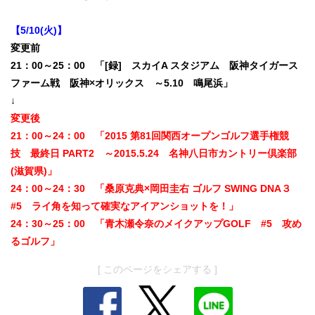
【5/10(火)】
変更前
21：00～25：00 「[録] スカイA スタジアム 阪神タイガース
ファーム戦 阪神×オリックス ～5.10 鳴尾浜」
↓
変更後
21：00～24：00 「2015 第81回関西オープンゴルフ選手権競
技 最終日 PART2 ～2015.5.24 名神八日市カントリー倶楽部
(滋賀県)」
24：00～24：30 「桑原克典×岡田圭右 ゴルフ SWING DNA３
#5 ライ角を知って確実なアイアンショットを！」
24：30～25：00 「青木瀬令奈のメイクアップGOLF #5 攻め
るゴルフ」
[ このページをシェアする ]