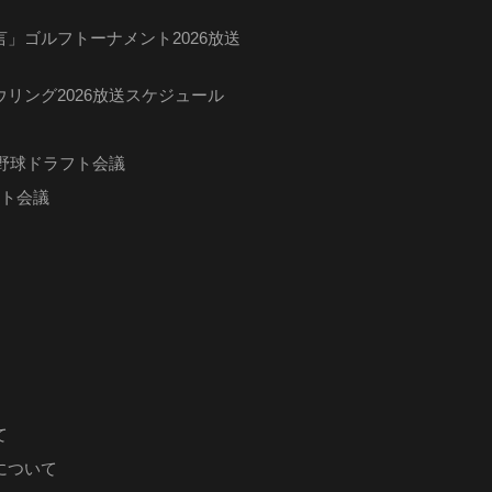
」ゴルフトーナメント2026放送
リング2026放送スケジュール
ロ野球ドラフト会議
フト会議
て
について