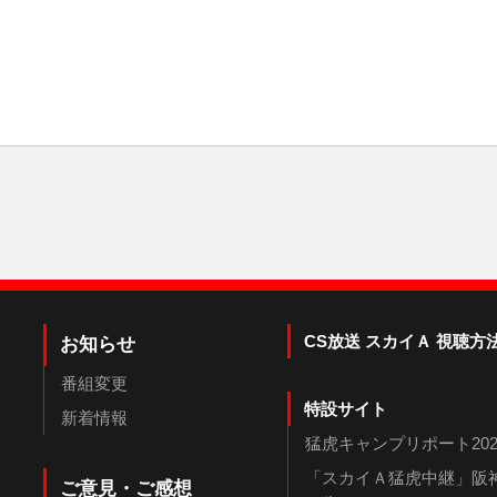
CS放送 スカイＡ 視聴方
お知らせ
番組変更
特設サイト
新着情報
猛虎キャンプリポート202
「スカイＡ猛虎中継」阪神
ご意見・ご感想