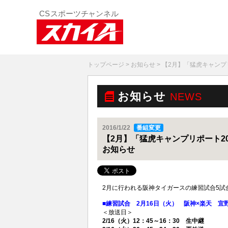
トップページ
>
お知らせ
> 【2月】「猛虎キャンプ
お知らせ
NEWS
2016/1/22
番組変更
【2月】「猛虎キャンプリポート2
お知らせ
2月に行われる阪神タイガースの練習試合5試
■練習試合 2月16日（火） 阪神×楽天 宜野
＜放送日＞
2/16（火）12：45～16：30 生中継